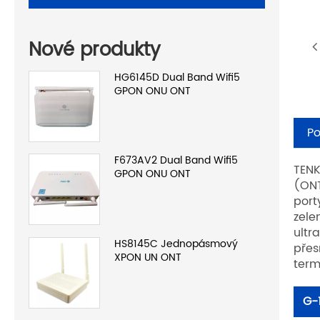
Nové produkty
HG6145D Dual Band Wifi5
GPON ONU ONT
Po
F673AV2 Dual Band Wifi5
TENK
GPON ONU ONT
(ONT
port
zele
ultr
HS8145C Jednopásmový
přes
XPON UN ONT
term
G-