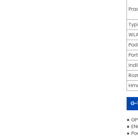
Pra
Typ
WL
Pod
Port
Ind
Roz
Hmo
G-
● GP
● EN
● Po