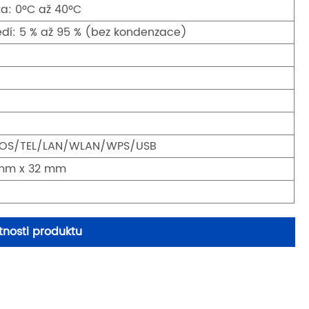
ta: 0ºC až 40ºC
edí: 5 % až 95 % (bez kondenzace)
OS/TEL/LAN/WLAN/WPS/USB
 mm x 32 mm
nosti produktu