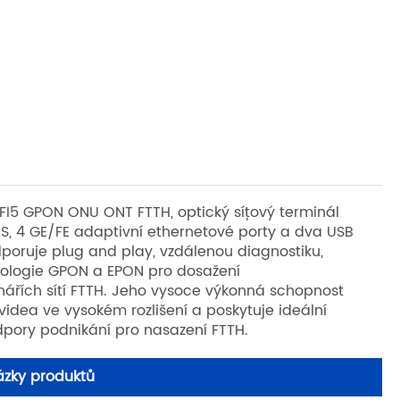
5 GPON ONU ONT FTTH, optický síťový terminál
S, 4 GE/FE adaptivní ethernetové porty a dva USB
oruje plug and play, vzdálenou diagnostiku,
hnologie GPON a EPON pro dosažení
nářích sítí FTTH. Jeho vysoce výkonná schopnost
videa ve vysokém rozlišení a poskytuje ideální
pory podnikání pro nasazení FTTH.
zky produktů