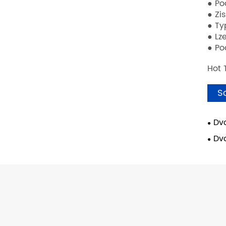
● Po
● Zi
● Ty
● Lz
● Po
Hot 
S
Dv
Dv