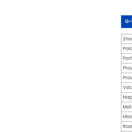
G-
Zna
Pol
Por
Pro
Pro
Vst
Nap
Met
Hla
Roz