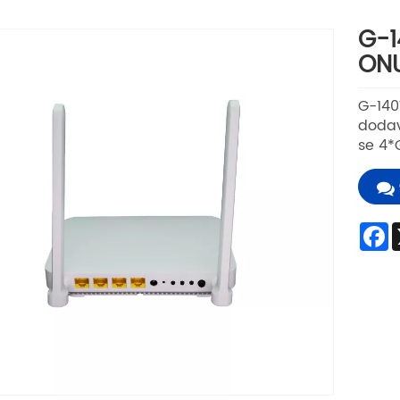
G-1
ON
G-14
dodav
se 4*
F