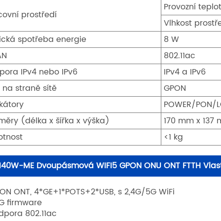
Provozní teplo
covní prostředí
Vlhkost prostř
ická spotřeba energie
8 W
AN
802.11ac
pora IPv4 nebo IPv6
IPv4 a IPv6
 na straně sítě
GPON
ikátory
POWER/PON/L
měry (délka x šířka x výška)
170 mm x 137
tnost
<1 kg
140W-ME Dvoupásmová WIFI5 GPON ONU ONT FTTH Vlast
ON ONT, 4*GE+1*POTS+2*USB, s 2,4G/5G WiFi
G firmware
dpora 802.11ac