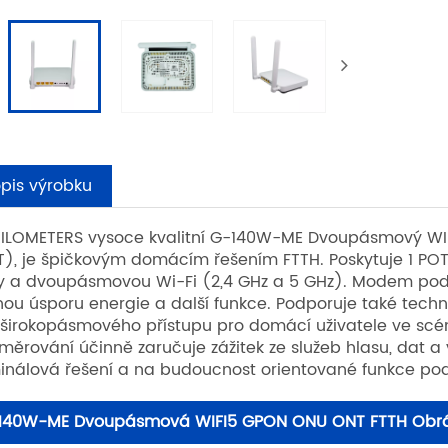
pis výrobku
ILOMETERS vysoce kvalitní G-140W-ME Dvoupásmový WIFI
), je špičkovým domácím řešením FTTH. Poskytuje 1 POT
y a dvoupásmovou Wi-Fi (2,4 GHz a 5 GHz). Modem podp
nou úsporu energie a další funkce. Podporuje také tec
aširokopásmového přístupu pro domácí uživatele ve scé
měrování účinně zaručuje zážitek ze služeb hlasu, dat a 
inálová řešení a na budoucnost orientované funkce pod
140W-ME Dvoupásmová WIFI5 GPON ONU ONT FTTH Obrá