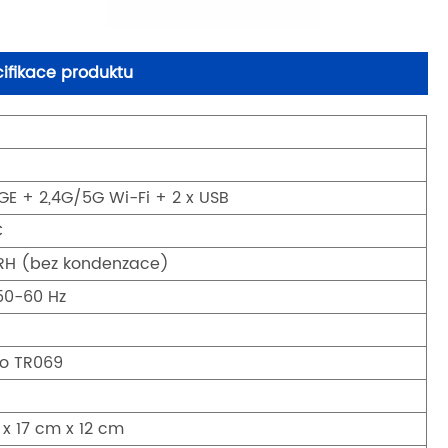
fikace produktu
 GE + 2,4G/5G Wi-Fi + 2 x USB
C
RH (bez kondenzace)
50-60 Hz
o TR069
x 17 cm x 12 cm