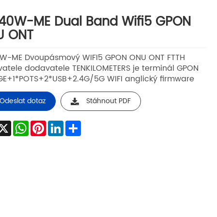
40W-ME Dual Band Wifi5 GPON
U ONT
0W-ME Dvoupásmový WIFI5 GPON ONU ONT FTTH
atele dodavatele TENKILOMETERS je terminál GPON
GE+1*POTS+2*USB+2.4G/5G WIFI anglický firmware
Odeslat dotaz
Stáhnout PDF
acebook
X
WhatsApp
Pinterest
LinkedIn
Share