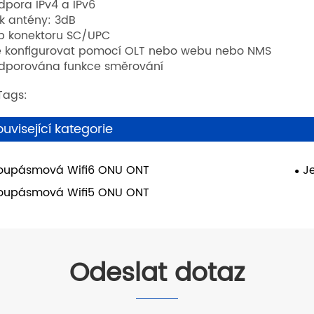
dpora IPv4 a IPv6
sk antény: 3dB
p konektoru SC/UPC
e konfigurovat pomocí OLT nebo webu nebo NMS
dporována funkce směrování
Tags:
ouvisející kategorie
oupásmová Wifi6 ONU ONT
J
oupásmová Wifi5 ONU ONT
Odeslat dotaz