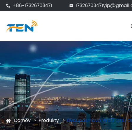
+86-17326703471
17326703471yip@gmail


Domov
Produkty
Dvoupásmová Wifi5 ONU O