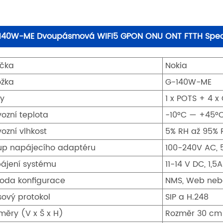
140W-ME Dvoupásmová WIFI5 GPON ONU ONT FTTH Speci
čka
Nokia
ožka
G-140W-ME
ty
1 x POTS + 4 x
vozní teplota
-10°C — +45°
vozní vlhkost
5% RH až 95% 
up napájecího adaptéru
100-240V AC, 
ájení systému
11-14 V DC, 1,5A
oda konfigurace
NMS, Web neb
sový protokol
SIP a H.248
měry (V x Š x H)
Rozměr 30 cm 