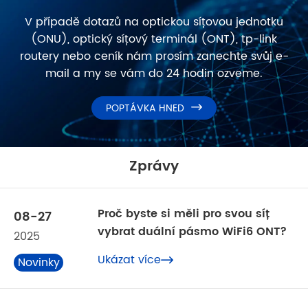
V případě dotazů na optickou síťovou jednotku
(ONU), optický síťový terminál (ONT), tp-link
routery nebo ceník nám prosím zanechte svůj e-
mail a my se vám do 24 hodin ozveme.
POPTÁVKA HNED

Zprávy
Proč byste si měli pro svou síť
08-27
vybrat duální pásmo WiFi6 ONT?
2025
Ukázat více
Novinky

z oboru