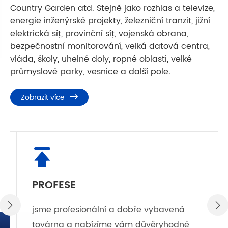
Country Garden atd. Stejně jako rozhlas a televize,
energie inženýrské projekty, železniční tranzit, jižní
elektrická síť, provinční síť, vojenská obrana,
bezpečnostní monitorování, velká datová centra,
vláda, školy, uhelné doly, ropné oblasti, velké
průmyslové parky, vesnice a další pole.
Zobrazit více


PROFESE


jsme profesionální a dobře vybavená
továrna a nabízíme vám důvěryhodné