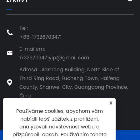
ZPRÁVY
Tel:

+86-17326703471
E-mailem:

17326703471yip@gmail.com
Adresa: Jiasheng Building, North Side of
Third Ring Road, Fucheng Town, Haifeng

County, Shanwei City, Guangdong Province,
Čína
X
Používáme cookies, abychom vám
nabídli lepší zážitek z prohlížení,
analyzovali návštěvnost webu a
přizpůsobili obsah. Používáním tohoto