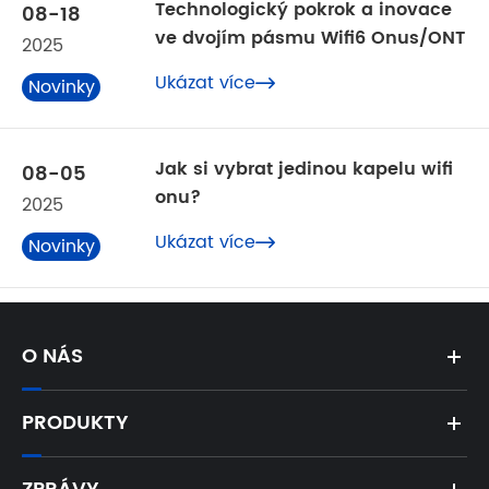
Technologický pokrok a inovace
08-18
ve dvojím pásmu Wifi6 Onus/ONT
2025
Ukázat více
Novinky

z oboru
Jak si vybrat jedinou kapelu wifi
08-05
onu?
2025
Ukázat více
Novinky

z oboru
O NÁS
PRODUKTY