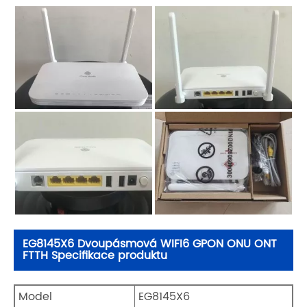
EG8145X6 Dvoupásmová WIFI6 GPON ONU ONT
FTTH Specifikace produktu
Model
EG8145X6