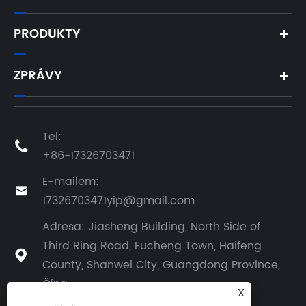
PRODUKTY
ZPRÁVY
Tel:

+86-17326703471
E-mailem:

17326703471yip@gmail.com
Adresa: Jiasheng Building, North Side of
Third Ring Road, Fucheng Town, Haifeng

County, Shanwei City, Guangdong Province,
Čína
X