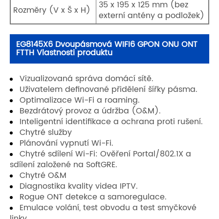
35 x 195 x 125 mm (bez
Rozměry (V x Š x H)
externí antény a podložek)
EG8145X6 Dvoupásmová WIFI6 GPON ONU ONT
FTTH Vlastnosti produktu
Vizualizovaná správa domácí sítě.
Uživatelem definované přidělení šířky pásma.
Optimalizace Wi-Fi a roaming.
Bezdrátový provoz a údržba (O&M).
Inteligentní identifikace a ochrana proti rušení.
Chytré služby
Plánování vypnutí Wi-Fi.
Chytré sdílení Wi-Fi: Ověření Portal/802.1X a
sdílení založené na SoftGRE.
Chytré O&M
Diagnostika kvality videa IPTV.
Rogue ONT detekce a samoregulace.
Emulace volání, test obvodu a test smyčkové
linky.