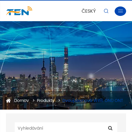
ČESKÝ


Domov
Produkty
Dvoupásmová Wifi6 ONU ONT