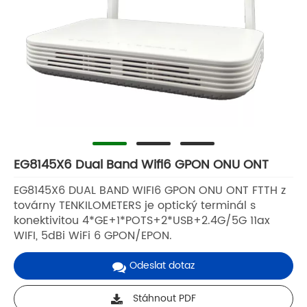
EG8145X6 Dual Band Wifi6 GPON ONU ONT
EG8145X6 DUAL BAND WIFI6 GPON ONU ONT FTTH z
továrny TENKILOMETERS je optický terminál s
konektivitou 4*GE+1*POTS+2*USB+2.4G/5G 11ax
WIFI, 5dBi WiFi 6 GPON/EPON.
Odeslat dotaz
Stáhnout PDF