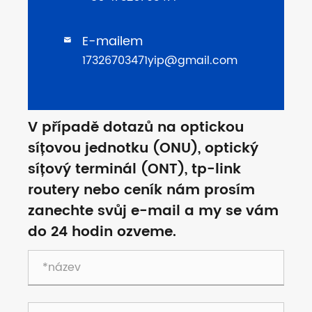
E-mailem

17326703471yip@gmail.com
V případě dotazů na optickou
síťovou jednotku (ONU), optický
síťový terminál (ONT), tp-link
routery nebo ceník nám prosím
zanechte svůj e-mail a my se vám
do 24 hodin ozveme.