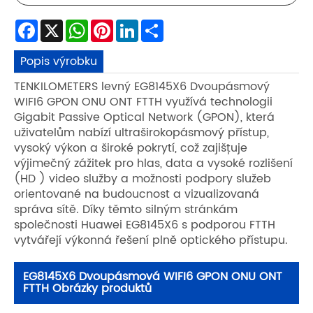
Facebook
X
WhatsApp
Pinterest
LinkedIn
Share
Popis výrobku
TENKILOMETERS levný EG8145X6 Dvoupásmový
WIFI6 GPON ONU ONT FTTH využívá technologii
Gigabit Passive Optical Network (GPON), která
uživatelům nabízí ultraširokopásmový přístup,
vysoký výkon a široké pokrytí, což zajišťuje
výjimečný zážitek pro hlas, data a vysoké rozlišení
(HD ) video služby a možnosti podpory služeb
orientované na budoucnost a vizualizovaná
správa sítě. Díky těmto silným stránkám
společnosti Huawei EG8145X6 s podporou FTTH
vytvářejí výkonná řešení plně optického přístupu.
EG8145X6 Dvoupásmová WIFI6 GPON ONU ONT
FTTH Obrázky produktů