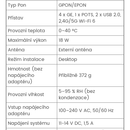
Typ Pon
GPON/EPON
4 x GE, 1 x POTS, 2 x USB 2.0,
Přístav
2,4G/5G Wi-Fi 6
Provozní teplota
0–40 °C
Maximální výkon
18 W
Anténa
Externí anténa
Režim instalace
Desktop
Hmotnost (bez
napájecího
Přibližně 372 g
adaptéru)
5–95 % RH (bez
Provozní vlhkost
kondenzace)
Vstup napájecího
100–240 V AC, 50/60 Hz
adaptéru
Napájení systému
11-14 V DC, 1,5 A