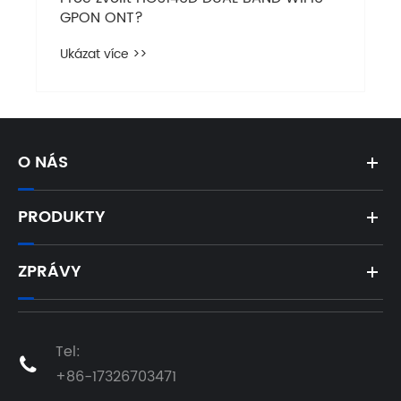
GPON ONT?
Ukázat více >>
O NÁS
PRODUKTY
ZPRÁVY
Tel:

+86-17326703471