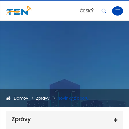
ČESKÝ


Domov
Zprávy
Novinky z oboru
Zprávy