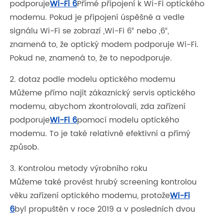
podporuje
Wi-Fi 6
Přímé připojení k Wi-Fi optického
modemu. Pokud je připojení úspěšné a vedle
signálu Wi-Fi se zobrazí „Wi-Fi 6“ nebo „6“,
znamená to, že optický modem podporuje Wi-Fi.
Pokud ne, znamená to, že to nepodporuje.
2. dotaz podle modelu optického modemu
Můžeme přímo najít zákaznický servis optického
modemu, abychom zkontrolovali, zda zařízení
podporuje
Wi-Fi 6
pomocí modelu optického
modemu. To je také relativně efektivní a přímý
způsob.
3. Kontrolou metody výrobního roku
Můžeme také provést hrubý screening kontrolou
věku zařízení optického modemu, protože
Wi-Fi
6
byl propuštěn v roce 2019 a v posledních dvou