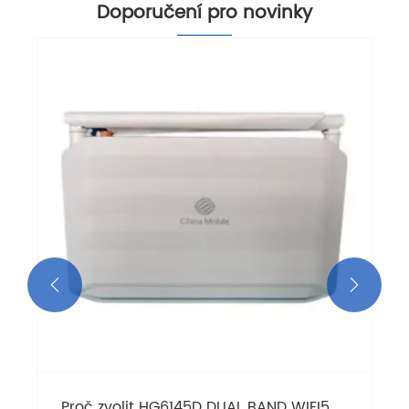
Doporučení pro novinky


Proč zvolit HG6145D DUAL BAND WIFI5