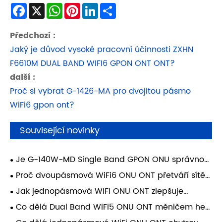
Facebook
X
WhatsApp
Pinterest
LinkedIn
Share
Předchozí :
Jaký je důvod vysoké pracovní účinnosti ZXHN
F6610M DUAL BAND WIFI6 GPON ONT ONT?
další :
Proč si vybrat G-1426-MA pro dvojitou pásmo
WiFi6 gpon ont?
Související novinky
Je G-140W-MD Single Band GPON ONU správnou
volbou pro spolehlivé a nákladově efektivní
Proč dvoupásmová WiFi6 ONU ONT přetváří sítě s
nasazení FTTH?
vysokou hustotou vláknového přístupu?
Jak jednopásmová WIFI ONU ONT zlepšuje
připojení k síti?
Co dělá Dual Band WiFi5 ONU ONT měničem her
pro domácí a firemní sítě?