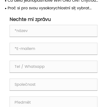
Co dělá jednopásmové WiFi ONU ONT chytrou
volbou pro moderní optické sítě?
Proč si pro svou vysokorychlostní síť vybrat
dvoupásmovou WiFi6 ONU ONT?
Nechte mi zprávu