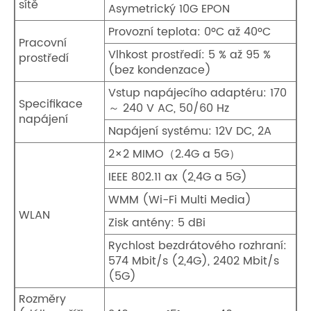
sítě
Asymetrický 10G EPON
Provozní teplota: 0ºC až 40ºC
Pracovní
Vlhkost prostředí: 5 % až 95 %
prostředí
(bez kondenzace)
Vstup napájecího adaptéru: 170
Specifikace
～ 240 V AC, 50/60 Hz
napájení
Napájení systému: 12V DC, 2A
2×2 MIMO（2.4G a 5G）
IEEE 802.11 ax (2,4G a 5G)
WMM (Wi-Fi Multi Media)
WLAN
Zisk antény: 5 dBi
Rychlost bezdrátového rozhraní:
574 Mbit/s (2,4G), 2402 Mbit/s
(5G)
Rozměry