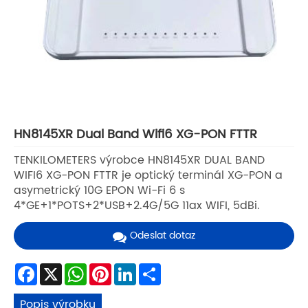
HN8145XR Dual Band Wifi6 XG-PON FTTR
TENKILOMETERS výrobce HN8145XR DUAL BAND
WIFI6 XG-PON FTTR je optický terminál XG-PON a
asymetrický 10G EPON Wi-Fi 6 s
4*GE+1*POTS+2*USB+2.4G/5G 11ax WIFI, 5dBi.
Odeslat dotaz
Facebook
X
WhatsApp
Pinterest
LinkedIn
Share
Popis výrobku