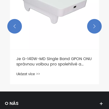


Je G-140W-MD Single Band GPON ONU
správnou volbou pro spolehlivé a
nákladově efektivní nasazení FTTH?
Ukázat více >>
O NÁS