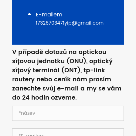
E-mailem

17326703471yip@gmail.com
V případě dotazů na optickou
síťovou jednotku (ONU), optický
síťový terminál (ONT), tp-link
routery nebo ceník nám prosím
zanechte svůj e-mail a my se vám
do 24 hodin ozveme.