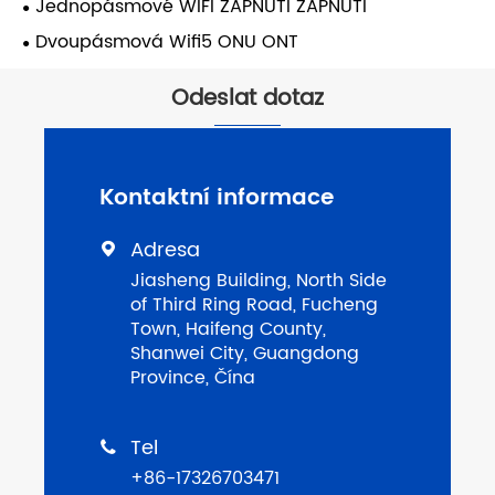
Jednopásmové WIFI ZAPNUTÍ ZAPNUTÍ
Dvoupásmová Wifi5 ONU ONT
Odeslat dotaz
Kontaktní informace
Adresa

Jiasheng Building, North Side
of Third Ring Road, Fucheng
Town, Haifeng County,
Shanwei City, Guangdong
Province, Čína
Tel

+86-17326703471