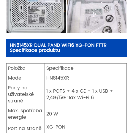
HN8145XR DUAL PAND WIFI6 XG-PON FTTR
Specifikace produktu
Položka
Specifikace
Model
HN8145XR
Porty na
1 x POTS + 4 x GE + 1 x USB +
uživatelské
2,4G/5G 11ax Wi-Fi 6
straně
Max. spotřeba
20 W
energie
XG-PON
Port na straně