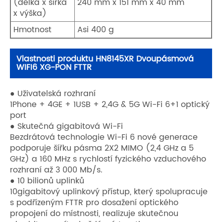
(délka x šířka
240 mm x 151 mm x 40 mm
x výška)
Hmotnost
Asi 400 g
Vlastnosti produktu HN8145XR Dvoupásmová
WIFI6 XG-PON FTTR
● Uživatelská rozhraní
1Phone + 4GE + 1USB + 2,4G & 5G Wi-Fi 6+1 optický
port
● Skutečná gigabitová Wi-Fi
Bezdrátová technologie Wi-Fi 6 nové generace
podporuje šířku pásma 2X2 MIMO (2,4 GHz a 5
GHz) a 160 MHz s rychlostí fyzického vzduchového
rozhraní až 3 000 Mb/s.
● 10 bilionů uplinků
10gigabitový uplinkový přístup, který spolupracuje
s podřízeným FTTR pro dosažení optického
propojení do místnosti, realizuje skutečnou