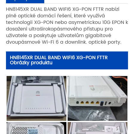
HN8145XR DUAL BAND WIFI6 XG-PON FTTR nabízí
plně optické domácí řešení, které využívá
technologii XG-PON nebo asymetrickou 10G EPON k
dosažení ultraširokopásmového přístupu pro
uživatele a poskytuje uživatelům gigabitové
dvoupásmové Wi-Fi 6 a downlink. optické porty.
HN8145XR DUAL BAND WIFI6 XG-PON FTTR
Obrázky produktu