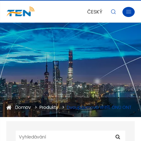
ČESKÝ


Domov
Produkty
Dvoupásmová Wifi6 ONU ONT